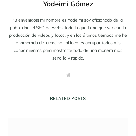
Yodeimi Gómez
¡Bienvenidos! mi nombre es Yodeimi soy aficionado de la
publicidad, el SEO de webs, todo lo que tiene que ver con la
producción de videos y fotos, y en los últimos tiempos me he
enamorado de la cocina, mi idea es agrupar todos mis
conocimientos para mostrarte todo de una manera más
sencilla y rápida.
W
e
b
s
i
t
RELATED POSTS
e