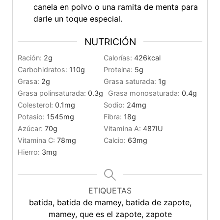
canela en polvo o una ramita de menta para
darle un toque especial.
NUTRICIÓN
Ración:
2
g
Calorías:
426
kcal
Carbohidratos:
110
g
Proteina:
5
g
Grasa:
2
g
Grasa saturada:
1
g
Grasa polinsaturada:
0.3
g
Grasa monosaturada:
0.4
g
Colesterol:
0.1
mg
Sodio:
24
mg
Potasio:
1545
mg
Fibra:
18
g
Azúcar:
70
g
Vitamina A:
487
IU
Vitamina C:
78
mg
Calcio:
63
mg
Hierro:
3
mg
ETIQUETAS
batida, batida de mamey, batida de zapote,
mamey, que es el zapote, zapote