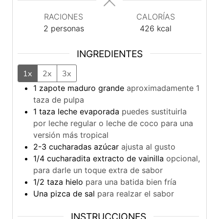
RACIONES
CALORÍAS
2
personas
426
kcal
INGREDIENTES
1x
2x
3x
1
zapote maduro grande
aproximadamente 1
taza de pulpa
1
taza
leche evaporada
puedes sustituirla
por leche regular o leche de coco para una
versión más tropical
2-3
cucharadas
azúcar
ajusta al gusto
1/4
cucharadita
extracto de vainilla
opcional,
para darle un toque extra de sabor
1/2
taza
hielo
para una batida bien fría
Una pizca de sal
para realzar el sabor
INSTRUCCIONES