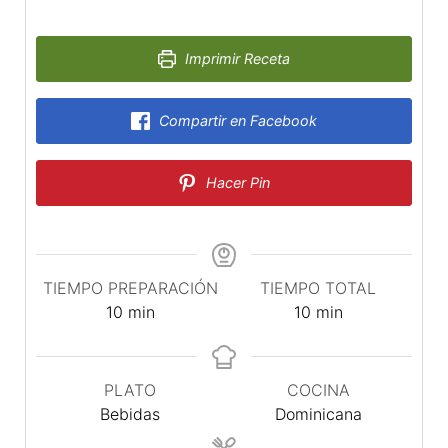
Imprimir Receta
Compartir en Facebook
Hacer Pin
TIEMPO PREPARACIÓN
TIEMPO TOTAL
minutos
minutos
10
min
10
min
PLATO
COCINA
Bebidas
Dominicana