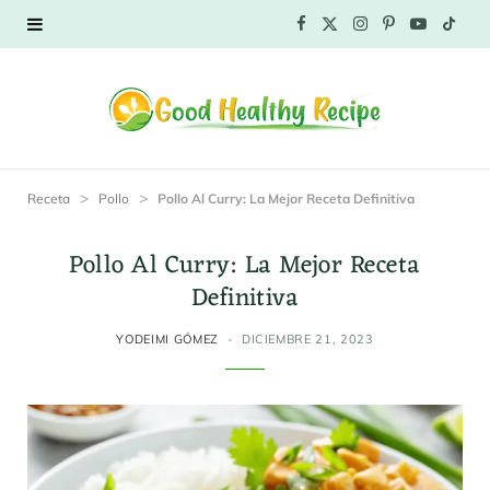
F
X
I
P
Y
T
a
(
n
i
o
i
c
T
s
n
u
k
e
w
t
t
T
T
>
>
Receta
Pollo
Pollo Al Curry: La Mejor Receta Definitiva
b
i
a
e
u
o
Pollo Al Curry: La Mejor Receta
o
t
g
r
b
k
Definitiva
o
t
r
e
e
YODEIMI GÓMEZ
DICIEMBRE 21, 2023
k
e
a
s
r
m
t
)