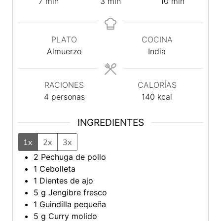
minutos
minutos
minutos
7
min
3
min
10
min
PLATO
COCINA
Almuerzo
India
RACIONES
CALORÍAS
4
personas
140
kcal
INGREDIENTES
1x
2x
3x
2
Pechuga de pollo
1
Cebolleta
1
Dientes de ajo
5
g
Jengibre fresco
1
Guindilla pequeña
5
g
Curry molido