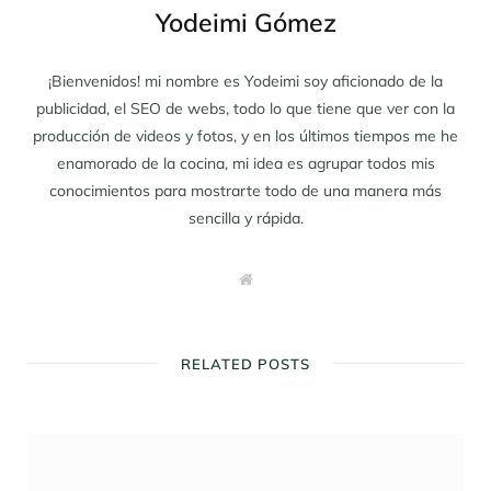
Yodeimi Gómez
¡Bienvenidos! mi nombre es Yodeimi soy aficionado de la
publicidad, el SEO de webs, todo lo que tiene que ver con la
producción de videos y fotos, y en los últimos tiempos me he
enamorado de la cocina, mi idea es agrupar todos mis
conocimientos para mostrarte todo de una manera más
sencilla y rápida.
W
e
b
s
i
t
RELATED POSTS
e