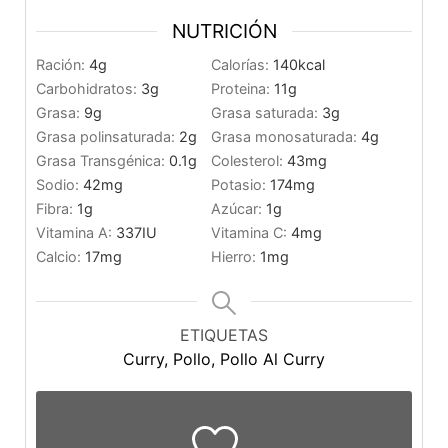
NUTRICIÓN
Ración:
4
g
Calorías:
140
kcal
Carbohidratos:
3
g
Proteina:
11
g
Grasa:
9
g
Grasa saturada:
3
g
Grasa polinsaturada:
2
g
Grasa monosaturada:
4
g
Grasa Transgénica:
0.1
g
Colesterol:
43
mg
Sodio:
42
mg
Potasio:
174
mg
Fibra:
1
g
Azúcar:
1
g
Vitamina A:
337
IU
Vitamina C:
4
mg
Calcio:
17
mg
Hierro:
1
mg
ETIQUETAS
Curry, Pollo, Pollo Al Curry