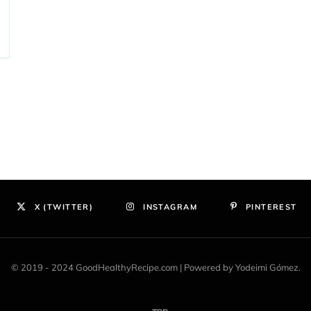
X (TWITTER)
INSTAGRAM
PINTEREST
© 2019 - 2024 GoodHealthyRecipe.com | Powered by Yodeimi Gómez.