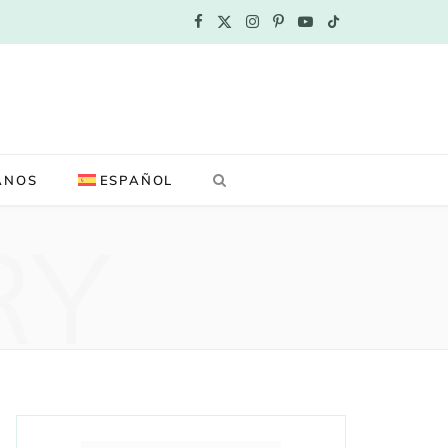
F
X
I
P
Y
T
a
(
n
i
o
i
c
T
s
n
u
k
e
w
t
t
T
T
ANOS
ESPAÑOL
b
i
a
e
u
o
RY
o
t
g
r
b
k
o
t
r
e
e
k
e
a
s
r
m
t
)