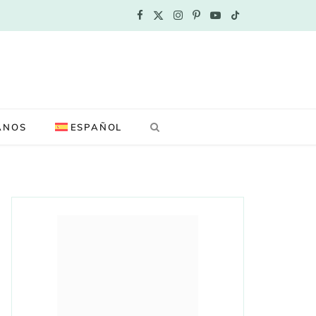
F
X
I
P
Y
T
a
(
n
i
o
i
c
T
s
n
u
k
e
w
t
t
T
T
ANOS
ESPAÑOL
b
i
a
e
u
o
o
t
g
r
b
k
o
t
r
e
e
k
e
a
s
r
m
t
)