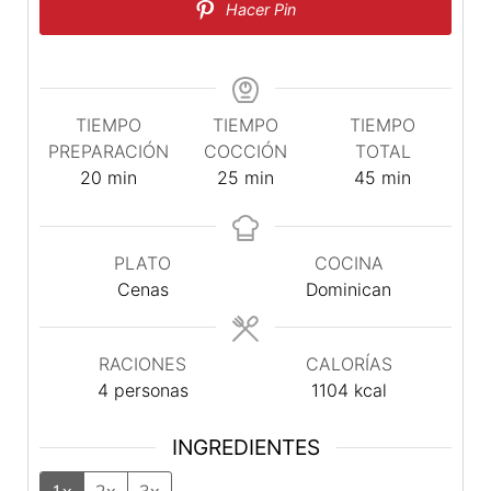
Hacer Pin
TIEMPO
TIEMPO
TIEMPO
PREPARACIÓN
COCCIÓN
TOTAL
minutos
minutos
minutos
20
min
25
min
45
min
PLATO
COCINA
Cenas
Dominican
RACIONES
CALORÍAS
4
personas
1104
kcal
INGREDIENTES
1x
2x
3x