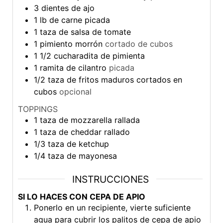
3
dientes de ajo
1
lb
de carne picada
1
taza
de salsa de tomate
1
pimiento morrón
cortado de cubos
1 1/2
cucharadita
de pimienta
1
ramita de cilantro
picada
1/2
taza
de fritos maduros cortados en
cubos
opcional
TOPPINGS
1
taza
de mozzarella rallada
1
taza
de cheddar rallado
1/3
taza
de ketchup
1/4
taza
de mayonesa
INSTRUCCIONES
SI LO HACES CON CEPA DE APIO
Ponerlo en un recipiente, vierte suficiente
agua para cubrir los palitos de cepa de apio