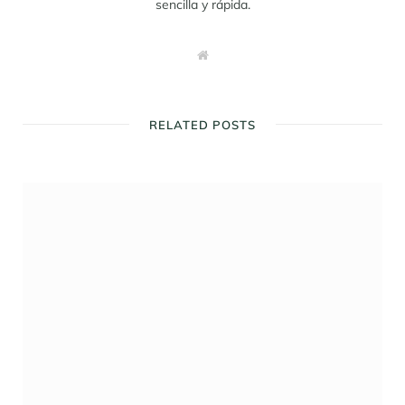
sencilla y rápida.
W
e
b
s
i
t
RELATED POSTS
e