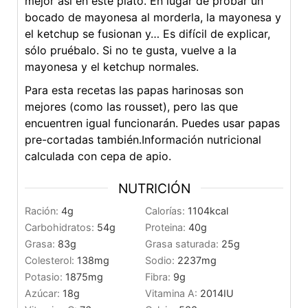
mejor así en este plato. En lugar de probar un
bocado de mayonesa al morderla, la mayonesa y
el ketchup se fusionan y… Es difícil de explicar,
sólo pruébalo. Si no te gusta, vuelve a la
mayonesa y el ketchup normales.
Para esta recetas las papas harinosas son
mejores (como las rousset), pero las que
encuentren igual funcionarán. Puedes usar papas
pre-cortadas también.
Información nutricional
calculada con cepa de apio.
NUTRICIÓN
Ración:
4
g
Calorías:
1104
kcal
Carbohidratos:
54
g
Proteina:
40
g
Grasa:
83
g
Grasa saturada:
25
g
Colesterol:
138
mg
Sodio:
2237
mg
Potasio:
1875
mg
Fibra:
9
g
Azúcar:
18
g
Vitamina A:
2014
IU