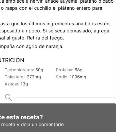
ua empiece a hervir, añade auyama, plátano picado
 o raspa con el cuchillo el plátano entero para
asta que los últimos ingredientes añadidos estén
 espesado un poco. Si se seca demasiado, agrega
l al gusto. Retira del fuego.
ompaña con agrio de naranja.
TRICIÓN
Carbohidratos:
60
g
Proteina:
68
g
Colesterol:
273
mg
Sodio:
1096
mg
Azúcar:
13
g
e esta receta?
a receta y deja un comentario