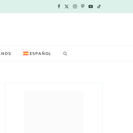
F
X
I
P
Y
T
a
(
n
i
o
i
c
T
s
n
u
k
e
w
t
t
T
T
ANOS
ESPAÑOL
b
i
a
e
u
o
o
t
g
r
b
k
o
t
r
e
e
k
e
a
s
r
m
t
)