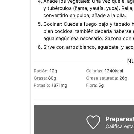
Añade los vegetales: Una vez que el ag
y tubérculos (ñame, yautía, yuca). Ralla,
convertirlo en pulpa, añade a la olla.
Cocinar: Cuece a fuego bajo y tapado h
bien cocidos, también debería haberse
agua según sea necesario. Sazona con sa
Sirve con arroz blanco, aguacate, y ac
NU
Ración:
10
g
Calorías:
1240
kcal
Grasa:
80
g
Grasa saturada:
26
g
Potasio:
1871
mg
Fibra:
5
g
Preparast
Califica est