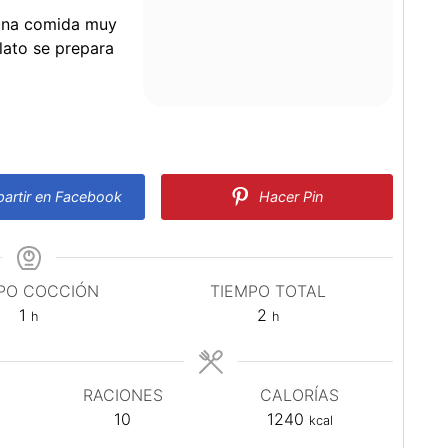
 una comida muy
lato se prepara
rtir en Facebook
Hacer Pin
PO COCCIÓN
TIEMPO TOTAL
hora
horas
1
2
h
h
RACIONES
CALORÍAS
10
1240
kcal