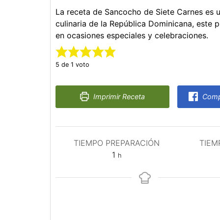
La receta de Sancocho de Siete Carnes es
culinaria de la República Dominicana, este p
en ocasiones especiales y celebraciones.
5
de 1 voto
Imprimir Receta
Compa
TIEMPO PREPARACIÓN
TIEM
hora
1
h