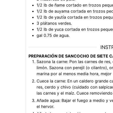
1/2
lb
de ñame cortado en trozos pequ
1/2
lb
de auyama cortada en trozos pe
1/2
lb
de yautía cortada en trozos pequ
3
plátanos verdes.
1/2
lb
de yuca cortada en trozos peque
gal
0.75 de agua.
INST
PREPARACIÓN DE SANCOCHO DE SIETE 
Sazona la carne: Pon las carnes de res,
limón. Sazona con perejil (o cilantro), 
marina por al menos media hora, mejor 
Cuece la carne: En un caldero grande ca
res, cerdo y chivo (cuidado con salpica
las carnes y el maíz. Cuece removiendo
Añade agua: Bajar el fuego a medio y v
el hervor.