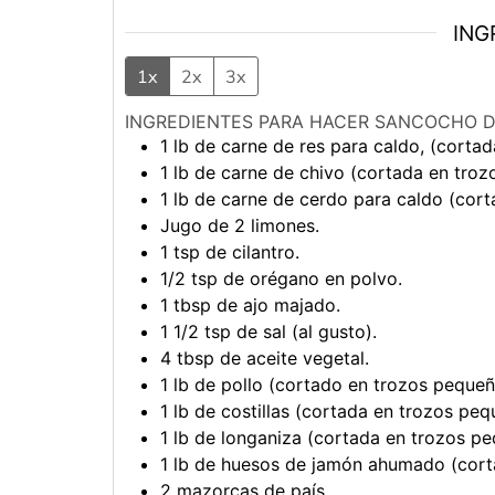
ING
1x
2x
3x
INGREDIENTES PARA HACER SANCOCHO D
1
lb
de carne de res para caldo, (corta
1
lb
de carne de chivo (cortada en troz
1
lb
de carne de cerdo para caldo (cort
Jugo de 2 limones.
1
tsp
de cilantro.
1/2
tsp
de orégano en polvo.
1
tbsp
de ajo majado.
1 1/2
tsp
de sal (al gusto).
4
tbsp
de aceite vegetal.
1
lb
de pollo (cortado en trozos pequeñ
1
lb
de costillas (cortada en trozos peq
1
lb
de longaniza (cortada en trozos pe
1
lb
de huesos de jamón ahumado (cort
2
mazorcas de país.