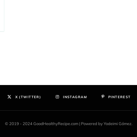
X (TWITTER)
INSTAGRAM
PINTEREST
© 2019 - 2024 GoodHealthyRecipe.com | Powered by Yodeimi Gómez.