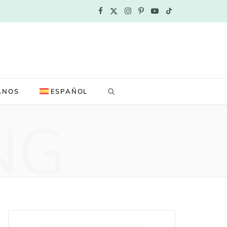
F
X
I
P
Y
T
a
(
n
i
o
i
c
T
s
n
u
k
e
w
t
t
T
T
ANOS
ESPAÑOL
b
i
a
e
u
o
NG
o
t
g
r
b
k
o
t
r
e
e
k
e
a
s
r
m
t
)