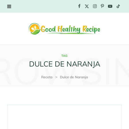
F
X
I
P
Y
T
a
(
n
i
o
i
c
T
s
n
u
k
e
w
t
t
T
T
ROWSI
TAG
b
i
a
e
u
o
DULCE DE NARANJA
o
t
g
r
b
k
>
Receta
Dulce de Naranja
o
t
r
e
e
k
e
a
s
r
m
t
)