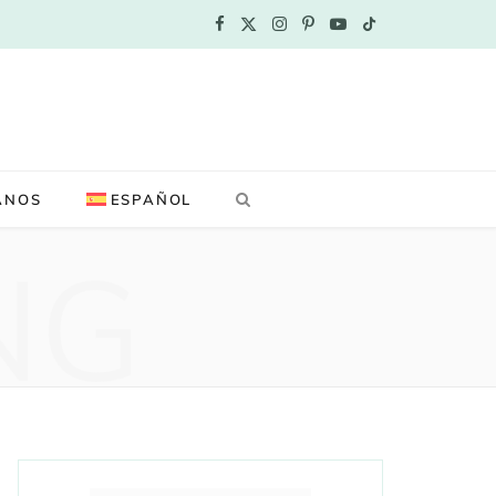
F
X
I
P
Y
T
a
(
n
i
o
i
c
T
s
n
u
k
e
w
t
t
T
T
ANOS
ESPAÑOL
b
i
a
e
u
o
NG
o
t
g
r
b
k
o
t
r
e
e
k
e
a
s
r
m
t
)