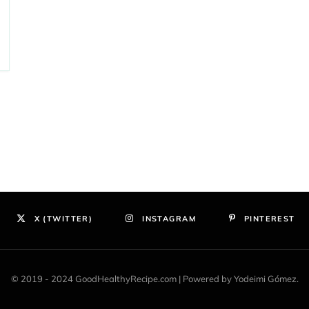
X (TWITTER)
INSTAGRAM
PINTEREST
© 2019 - 2024 GoodHealthyRecipe.com | Powered by Yodeimi Gómez.