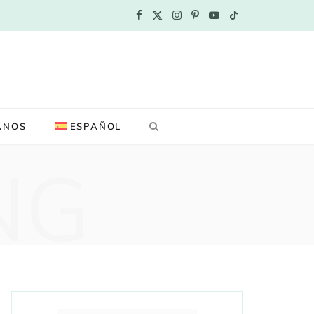
F
X
I
P
Y
T
a
(
n
i
o
i
c
T
s
n
u
k
e
w
t
t
T
T
ANOS
ESPAÑOL
b
i
a
e
u
o
NG
o
t
g
r
b
k
o
t
r
e
e
k
e
a
s
r
m
t
)