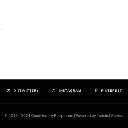
X (TWITTER)
INSTAGRAM
PINTEREST
© 2019 - 2024 GoodHealthyRecipe.com | Powered by Yodeimi Gómez.