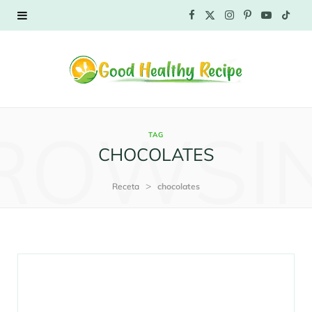
F
X
I
P
Y
T
a
(
n
i
o
i
c
T
s
n
u
k
e
w
t
t
T
T
ROWSI
TAG
b
i
a
e
u
o
CHOCOLATES
o
t
g
r
b
k
>
Receta
chocolates
o
t
r
e
e
k
e
a
s
r
m
t
)