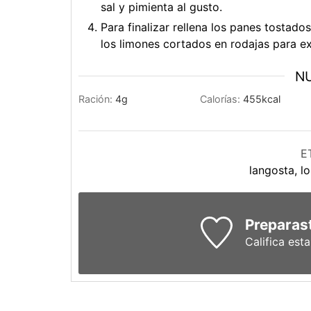
sal y pimienta al gusto.
Para finalizar rellena los panes tostado
los limones cortados en rodajas para ex
NU
Ración:
4
g
Calorías:
455
kcal
E
langosta, lo
Preparast
Califica est