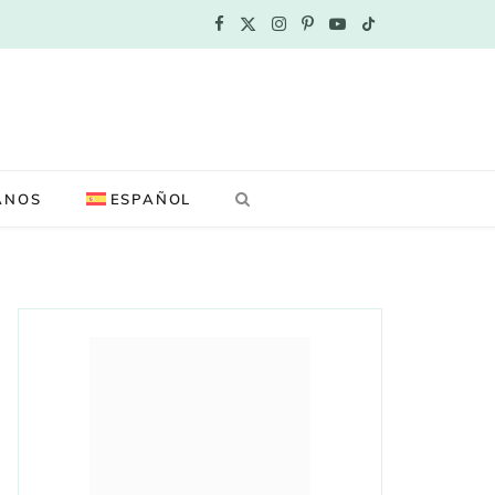
F
X
I
P
Y
T
a
(
n
i
o
i
c
T
s
n
u
k
e
w
t
t
T
T
ANOS
ESPAÑOL
b
i
a
e
u
o
o
t
g
r
b
k
o
t
r
e
e
k
e
a
s
r
m
t
)