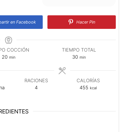
rtir en Facebook
Hacer Pin
PO COCCIÓN
TIEMPO TOTAL
minutos
minutos
20
30
min
min
RACIONES
CALORÍAS
na
4
455
kcal
REDIENTES