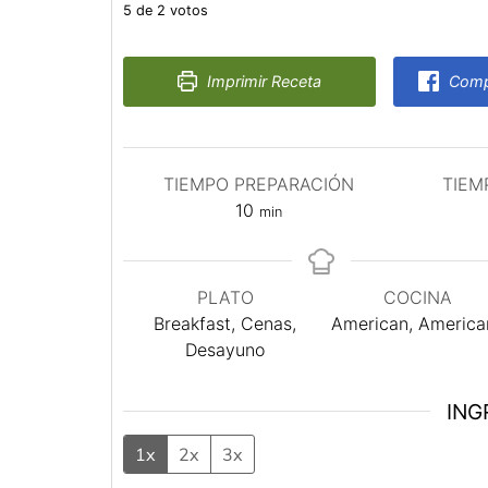
5
de
2
votos
Imprimir Receta
Compa
TIEMPO PREPARACIÓN
TIEM
minutos
10
min
PLATO
COCINA
Breakfast, Cenas,
American, America
Desayuno
ING
1x
2x
3x